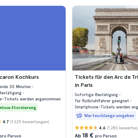
acaron Kochkurs
Tickets für den Arc de T
in Paris
tunde 30 Minuten
Bestätigung
Sofortige Bestätigung
e-Tickets werden angenommen
Für Rollstuhlfahrer geeignet
Smartphone-Tickets werden a
nlose Stornierung
Warteschlange umgehen
(1.325 bewertungen)
4.7
(1.283 bewertun
4.6
18 €
Ab
pro Person
pro Person