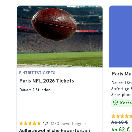
EINTRITTSTICKETS
Paris M
Paris NFL 2026 Tickets
Dauer: 1 S
Sofortige 
Dauer: 2 Stunden
Smartphon
Koste
Ab 68 €
(1.170 bewertungen)
4.7
62 €
Ab
Außergewöhnliche
Bewertungen