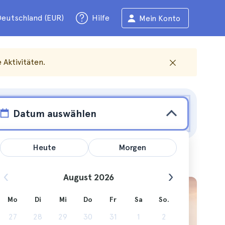
eutschland (EUR)
Hilfe
Mein Konto
Aktivitäten.
Datum auswählen
Heute
Morgen
August 2026
is
Mo
Di
Mi
Do
Fr
Sa
So.
27
28
29
30
31
1
2