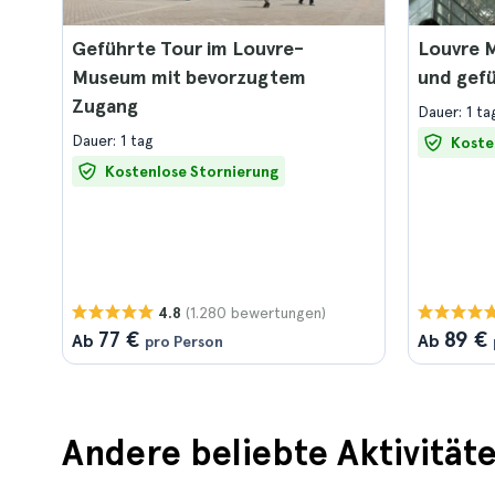
Geführte Tour im Louvre-
Louvre M
Museum mit bevorzugtem
und gef
Zugang
Dauer: 1 ta
Dauer: 1 tag
Koste
Kostenlose Stornierung
(1.280 bewertungen)
4.8
77 €
89 €
Ab
Ab
pro Person
Andere beliebte Aktivitäte