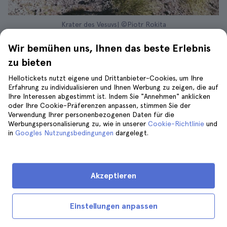
Krater des Vesuvs| ©Piotr Rokita
Der Grund, warum noch heute Millionen von
Wir bemühen uns, Ihnen das beste Erlebnis
Menschen Pompeji besuchen, ist zweifellos
zu bieten
der Vesuv, der bei seinem Ausbruch vor fast
Hellotickets nutzt eigene und Drittanbieter-Cookies, um Ihre
zweitausend Jahren das Leben der Stadt
Erfahrung zu individualisieren und Ihnen Werbung zu zeigen, die auf
lahmlegte und ihre Gebäude und Bewohner
Ihre Interessen abgestimmt ist. Indem Sie "Annehmen" anklicken
unter der Lava begrub.
oder Ihre Cookie-Präferenzen anpassen, stimmen Sie der
Verwendung Ihrer personenbezogenen Daten für die
Werbungspersonalisierung zu, wie in unserer
Cookie-Richtlinie
und
Etwas mehr als
20 Kilometer von Pompeji
in
Googles Nutzungsbedingungen
dargelegt.
entfernt
liegt der Vesuv-Nationalpark, der
Besuchern die Möglichkeit bietet, den
Vesuv
zu besteigen, um die beste Aussicht auf die
Akzeptieren
Gegend und einen atemberaubenden Blick
auf den Vulkan zu genießen.
Einstellungen anpassen
Es gibt einige
Ausflüge von Neapel nach