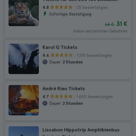
25 bewertungen
4.8
Sofortige Bestätigung
31 €
34 €
Keine versteckten Gebühren
Karol G Tickets
1.510 bewertungen
4.6
Dauer:
2 Stunden
André Rieu Tickets
1.600 bewertungen
4.7
Dauer:
2 Stunden
Lissabon Hippotrip Amphibienbus