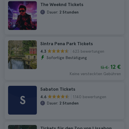
The Weeknd Tickets
Dauer:
2 Stunden
Sintra Pena Park Tickets
623 bewertungen
4.3
Sofortige Bestätigung
12 €
13 €
Keine versteckten Gebühren
Sabaton Tickets
S
1.140 bewertungen
4.6
Dauer:
2 Stunden
Tickets für den Zoo von Lissabon