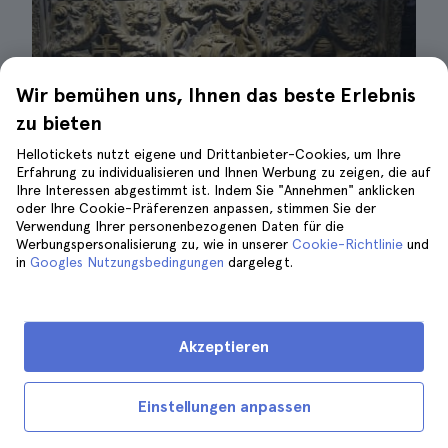
Wir bemühen uns, Ihnen das beste Erlebnis
zu bieten
Hellotickets nutzt eigene und Drittanbieter-Cookies, um Ihre
Erfahrung zu individualisieren und Ihnen Werbung zu zeigen, die auf
Ihre Interessen abgestimmt ist. Indem Sie "Annehmen" anklicken
Grabstätte von Vasco da Gama| ©Luis Miguel Suárez del
oder Ihre Cookie-Präferenzen anpassen, stimmen Sie der
Río
Verwendung Ihrer personenbezogenen Daten für die
Werbungspersonalisierung zu, wie in unserer
Cookie-Richtlinie
und
in
Googles Nutzungsbedingungen
dargelegt.
Sie können die Eintrittskarten für das Kloster
sowohl an der Kasse als auch online kaufen,
jedoch bietet die Online-Reservierung
zusätzliche Vorteile
und ist die beste
Akzeptieren
Möglichkeit, alle
wichtigen Aktivitäten im
Stadtteil Belém
zu genießen. Vor allem
Einstellungen anpassen
können Sie sich Ihren Komfort sichern, da