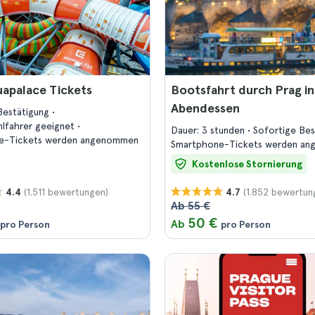
apalace Tickets
Bootsfahrt durch Prag in
Abendessen
Bestätigung
uhlfahrer geeignet
Dauer: 3 stunden
Sofortige Be
e-Tickets werden angenommen
Smartphone-Tickets werden a
Kostenlose Stornierung
(1.511 bewertungen)
(1.852 bewertun
4.4
4.7
Ab 55 €
50 €
Ab
pro Person
pro Person