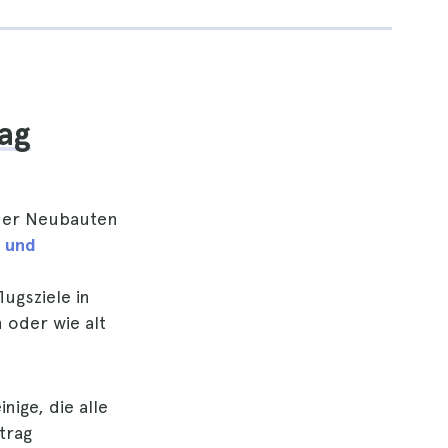
ag
ner Neubauten
 und
d
ugsziele in
oder wie alt
nige, die alle
trag