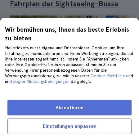
Fahrplan der Sightseeing-Busse
Wir bemühen uns, Ihnen das beste Erlebnis
zu bieten
Hellotickets nutzt eigene und Drittanbieter-Cookies, um Ihre
Erfahrung zu individualisieren und Ihnen Werbung zu zeigen, die auf
Ihre Interessen abgestimmt ist. Indem Sie "Annehmen" anklicken
oder Ihre Cookie-Präferenzen anpassen, stimmen Sie der
Verwendung Ihrer personenbezogenen Daten für die
Werbungspersonalisierung zu, wie in unserer
Cookie-Richtlinie
und
in
Googles Nutzungsbedingungen
dargelegt.
Akzeptieren
Menschen im Touristenbus| ©TravelThings
Einstellungen anpassen
Die Busse
fahren von 9:00 Uhr morgens bis