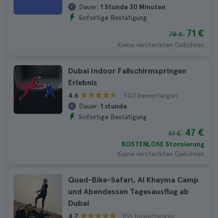
Dauer:
1 Stunde 30 Minuten
Sofortige Bestätigung
71 €
78 €
Keine versteckten Gebühren
Dubai Indoor Fallschirmspringen
Erlebnis
540 bewertungen
4.6
Dauer:
1 stunde
Sofortige Bestätigung
47 €
51 €
KOSTENLOSE Stornierung
Keine versteckten Gebühren
Quad-Bike-Safari, Al Khayma Camp
und Abendessen Tagesausflug ab
Dubai
816 bewertungen
4.7