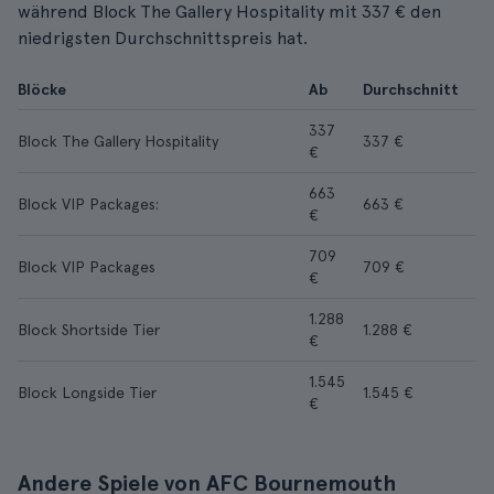
während Block The Gallery Hospitality mit 337 € den
niedrigsten Durchschnittspreis hat.
Blöcke
Ab
Durchschnitt
337
Block The Gallery Hospitality
337 €
€
663
Block VIP Packages:
663 €
€
709
Block VIP Packages
709 €
€
1.288
Block Shortside Tier
1.288 €
€
1.545
Block Longside Tier
1.545 €
€
Andere Spiele von AFC Bournemouth