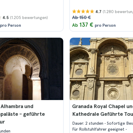
(1.280 bewertun
4.7
Ab 150 €
(1.205 bewertungen)
4.5
137 €
Ab
pro Person
pro Person
 Alhambra und
Granada Royal Chapel u
paläste - geführte
Kathedrale Geführte Tou
ur
Dauer: 2 stunden
Sofortige Be
Für Rollstuhlfahrer geeignet
tunden