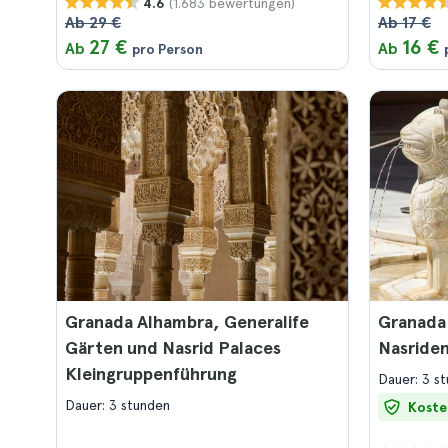
(1.683 bewertungen)
4.6
Ab 29 €
Ab 17 €
27 €
16 €
Ab
Ab
pro Person
Granada Alhambra, Generalife
Granada
Gärten und Nasrid Palaces
Nasriden
Kleingruppenführung
Dauer: 3 s
Dauer: 3 stunden
Koste