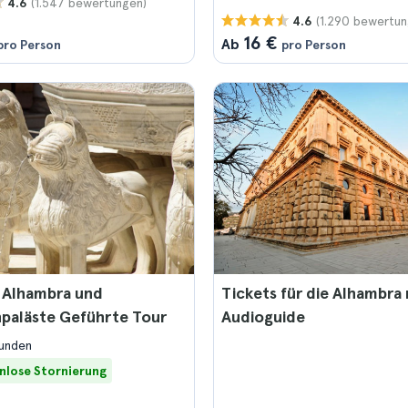
(1.547 bewertungen)
4.6
(1.290 bewertun
4.6
16 €
Ab
pro Person
pro Person
 Alhambra und
Tickets für die Alhambra 
paläste Geführte Tour
Audioguide
tunden
nlose Stornierung