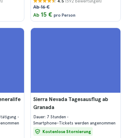
n)
(592 bewertungen)
4.5
Ab 16 €
15 €
Ab
pro Person
neralife
Sierra Nevada Tagesausflug ab
Granada
stätigung
Dauer: 7 Stunden
ngenommen
Smartphone-Tickets werden angenommen
Kostenlose Stornierung