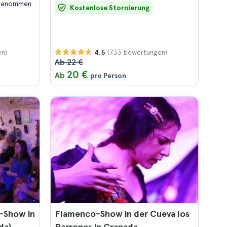
ngenommen
Kostenlose Stornierung
en)
(733 bewertungen)
4.5
Ab 22 €
20 €
Ab
pro Person
o-Show in
Flamenco-Show in der Cueva los
da)
Parrones in Granada