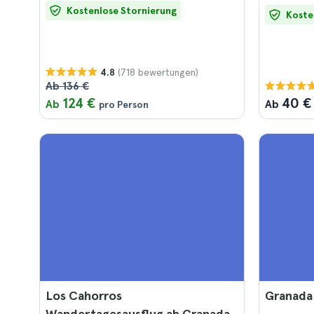
Kostenlose Stornierung
Koste
(718 bewertungen)
4.8
Ab 136 €
124 €
40 €
Ab
Ab
pro Person
Los Cahorros
Granada
Wandertagesausflug ab Granada