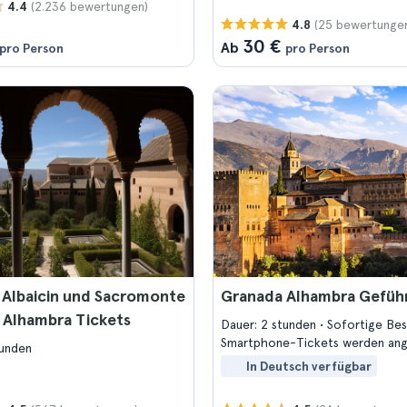
(2.236 bewertungen)
4.4
(25 bewertunge
4.8
30 €
Ab
pro Person
pro Person
 Albaicin und Sacromonte
Granada Alhambra Gefüh
 Alhambra Tickets
Dauer: 2 stunden
Sofortige Be
Smartphone-Tickets werden a
tunden
In Deutsch verfügbar