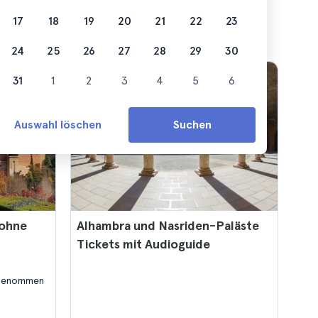
17
18
19
20
21
22
23
24
25
26
27
28
29
30
31
1
2
3
4
5
6
Auswahl löschen
Suchen
 ohne
Alhambra und Nasriden-Paläste
Tickets mit Audioguide
ngenommen