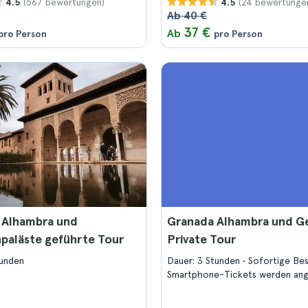
(567 bewertungen)
(24 bewertunge
4.5
4.5
Ab 40 €
37 €
Ab
pro Person
pro Person
 Alhambra und
Granada Alhambra und Ge
paläste geführte Tour
Private Tour
tunden
Dauer: 3 Stunden
Sofortige Be
Smartphone-Tickets werden a