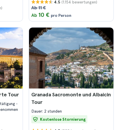
(1.154 bewertungen)
4.5
Ab 11 €
n)
10 €
Ab
pro Person
rte Tour
Granada Sacromonte und Albaicin
Tour
stätigung
ngenommen
Dauer: 2 stunden
Kostenlose Stornierung