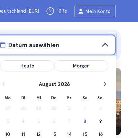
eutschland (EUR)
Hilfe
Mein Konto
Datum auswählen
Heute
Morgen
August 2026
Mo
Di
Mi
Do
Fr
Sa
So.
allem,
27
28
29
30
31
1
2
3
4
5
6
7
8
9
10
11
12
13
14
15
16