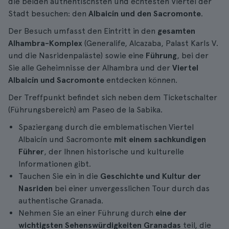
die beiden authentischsten und echtesten Viertel der
Stadt besuchen: den
Albaicín und den Sacromonte
.
Der Besuch umfasst den Eintritt in den
gesamten
Alhambra-Komplex
(Generalife, Alcazaba, Palast Karls V.
und die Nasridenpaläste) sowie eine
Führung
, bei der
Sie alle Geheimnisse der Alhambra und der
Viertel
Albaicín und Sacromonte
entdecken können.
Der Treffpunkt befindet sich neben dem Ticketschalter
(Führungsbereich) am Paseo de la Sabika.
Spaziergang durch die emblematischen Viertel
Albaicín und Sacromonte
mit einem sachkundigen
Führer
, der Ihnen historische und kulturelle
Informationen gibt.
Tauchen Sie ein in die
Geschichte und Kultur der
Nasriden
bei einer unvergesslichen Tour durch das
authentische Granada.
Nehmen Sie an einer Führung durch
eine der
wichtigsten Sehenswürdigkeiten Granadas
teil, die