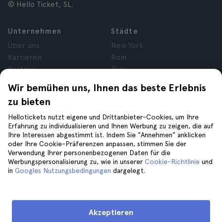
© Hello Ticket, SL.
Unternehmen
Städte
Über uns
New York
Karrieren
Rom
Partner
Paris
Bewertungen
London
Wir bemühen uns, Ihnen das beste Erlebnis
Datenschutz
Granada
zu bieten
Allgemeine
Krakau
Geschäftsbedingungen
Teneriffa
Hellotickets nutzt eigene und Drittanbieter-Cookies, um Ihre
Erfahrung zu individualisieren und Ihnen Werbung zu zeigen, die auf
Cookies
Ihre Interessen abgestimmt ist. Indem Sie "Annehmen" anklicken
Impressum
oder Ihre Cookie-Präferenzen anpassen, stimmen Sie der
Verwendung Ihrer personenbezogenen Daten für die
Werbungspersonalisierung zu, wie in unserer
Cookie-Richtlinie
und
Hilfe
Folge uns auf
in
Googles Nutzungsbedingungen
dargelegt.
Hilfe
Kontaktiere uns
Akzeptieren