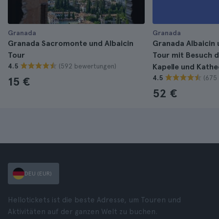
Granada
Granada
Granada Sacromonte und Albaicin
Granada Albaicin
Tour
Tour mit Besuch d
(592 bewertungen)
4.5
Kapelle und Kathe
(675
4.5
15 €
52 €
DEU (EUR)
Hellotickets ist die beste Adresse, um Touren und
Aktivitäten auf der ganzen Welt zu buchen.