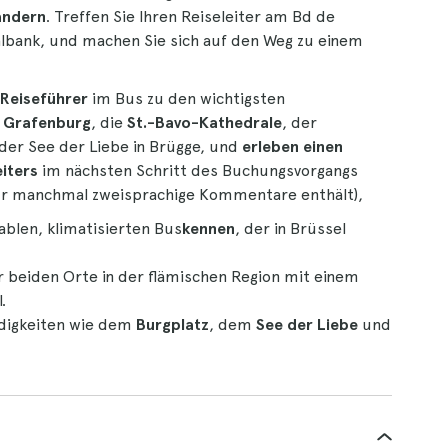
landern
. Treffen Sie Ihren Reiseleiter am Bd de
albank, und machen Sie sich auf den Weg zu einem
 Reiseführer
im Bus zu den wichtigsten
e
Grafenburg
, die
St.-Bavo-Kathedrale
, der
der See der Liebe in Brügge, und
erleben einen
eiters
im nächsten Schritt des Buchungsvorgangs
our manchmal zweisprachige Kommentare enthält),
blen, klimatisierten Bus
kennen
, der in Brüssel
r beiden Orte in der flämischen Region mit einem
.
rdigkeiten wie dem
Burgplatz
, dem
See der Liebe
und