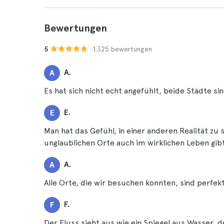
Bewertungen
· 1.325 bewertungen
5
A.
A
Es hat sich nicht echt angefühlt, beide Städte si
E.
E
Man hat das Gefühl, in einer anderen Realität zu s
unglaublichen Orte auch im wirklichen Leben gibt
A.
A
Alle Orte, die wir besuchen konnten, sind perfekt
F.
F
Der Fluss sieht aus wie ein Spiegel aus Wasser, 