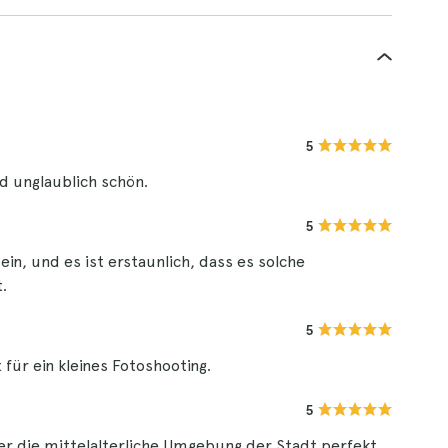
5
nd unglaublich schön.
5
ein, und es ist erstaunlich, dass es solche
.
5
 für ein kleines Fotoshooting.
5
der die mittelalterliche Umgebung der Stadt perfekt