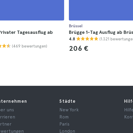
Brüssel
rivater Tagesausflug ab
Brügge 1-Tag Ausflug ab Brüs
(1.321 bewertunge
4.8
(469 bewertungen)
206 €
nternehmen
Städte
Hil
er uns
New York
Hilf
rrieren
Rom
Kon
rtner
Paris
ewertungen
London