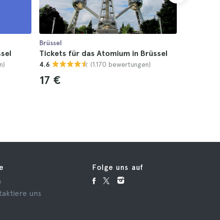
Brüssel
Brüssel
sel
Tickets für das Atomium in Brüssel
Tickets f
n)
(1.170 bewertungen)
4.6
Freizeitp
4.7
17 €
55 €
fe
Folge uns auf
e
taktiere uns