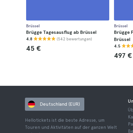
Brüssel
Brüssel
Brügge Tagesausflug ab Brüssel
Brügge P
(542 bewertungen)
4.8
Brüssel
4.5
45 €
497 €
U
Deutschland (EUR)
Üb
Ka
Hellotickets ist die beste Adresse, um
Pa
Touren und Aktivitäten auf der ganzen Welt
B