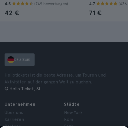
(749 bewertungen)
(436
4.5
4.7
42 €
71 €
DEU (EUR)
Hellotickets ist die beste Adresse, um Touren und
Aktivitäten auf der ganzen Welt zu buchen.
© Hello Ticket, SL.
Unternehmen
Städte
Über uns
New York
Karrieren
Rom
Partner
Paris