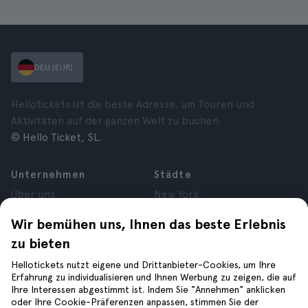
DEU (EUR)
Hellotickets ist die beste Adresse, um Touren und
Aktivitäten auf der ganzen Welt zu buchen.
© Hello Ticket, SL.
Unternehmen
Städte
Über uns
New York
Karrieren
Rom
Wir bemühen uns, Ihnen das beste Erlebnis
Partner
Paris
zu bieten
Bewertungen
London
Datenschutz
Granada
Hellotickets nutzt eigene und Drittanbieter-Cookies, um Ihre
Allgemeine
Krakau
Erfahrung zu individualisieren und Ihnen Werbung zu zeigen, die auf
Ihre Interessen abgestimmt ist. Indem Sie "Annehmen" anklicken
Geschäftsbedingungen
Teneriffa
oder Ihre Cookie-Präferenzen anpassen, stimmen Sie der