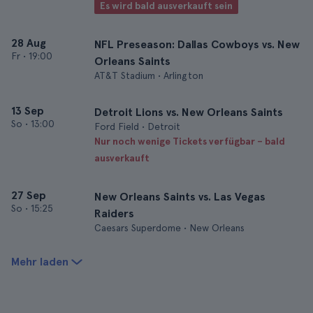
Es wird bald ausverkauft sein
28 Aug
NFL Preseason: Dallas Cowboys vs. New
Fr
•
19:00
Orleans Saints
AT&T Stadium • Arlington
13 Sep
Detroit Lions vs. New Orleans Saints
So
•
13:00
Ford Field • Detroit
Nur noch wenige Tickets verfügbar – bald
ausverkauft
27 Sep
New Orleans Saints vs. Las Vegas
So
•
15:25
Raiders
Caesars Superdome • New Orleans
Mehr laden