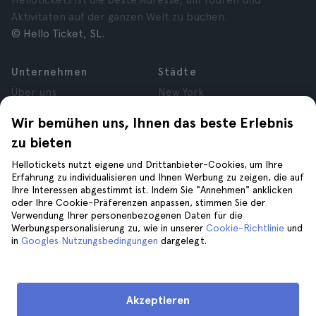
Hellotickets ist die beste Adresse, um Touren und
Aktivitäten auf der ganzen Welt zu buchen.
© Hello Ticket, SL.
Unternehmen
Städte
Über uns
New York
Karrieren
Rom
Wir bemühen uns, Ihnen das beste Erlebnis
Partner
Paris
zu bieten
Bewertungen
London
Datenschutz
Granada
Hellotickets nutzt eigene und Drittanbieter-Cookies, um Ihre
Allgemeine
Krakau
Erfahrung zu individualisieren und Ihnen Werbung zu zeigen, die auf
Ihre Interessen abgestimmt ist. Indem Sie "Annehmen" anklicken
Geschäftsbedingungen
Teneriffa
oder Ihre Cookie-Präferenzen anpassen, stimmen Sie der
Cookies
Verwendung Ihrer personenbezogenen Daten für die
Impressum
Werbungspersonalisierung zu, wie in unserer
Cookie-Richtlinie
und
in
Googles Nutzungsbedingungen
dargelegt.
Hilfe
Folge uns auf
Hilfe
Akzeptieren
Kontaktiere uns