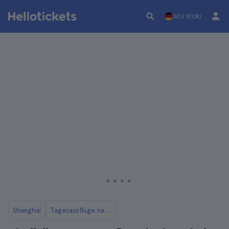
DEU (EUR)
Shanghai
Tagesausflüge nach Zhujiajiao von Shanghai