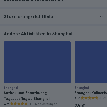
Stornierungsrichtlinie
Andere Aktivitäten in Shanghai
Shanghai
Shanghai
Suzhou und Zhouzhuang
Shanghai Kulinari
(832
Tagesausflug ab Shanghai
4.9
(1.014 bewertungen)
4.9
76 €