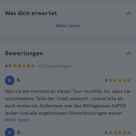
Was dich erwartet
Mehr lesen
Bewertungen
· 621 bewertungen
4.9
K.
K
5
Was ich am meisten an dieser Tour mochte, ist, dass sie
verschiedene Teile der Stadt abdeckt, sowohl alte als
auch moderne. Außerdem war das Mittagessen SUPER
lecker und alle angebotenen Dienstleistungen waren
Mehr lesen
großartig.
A.
A
5