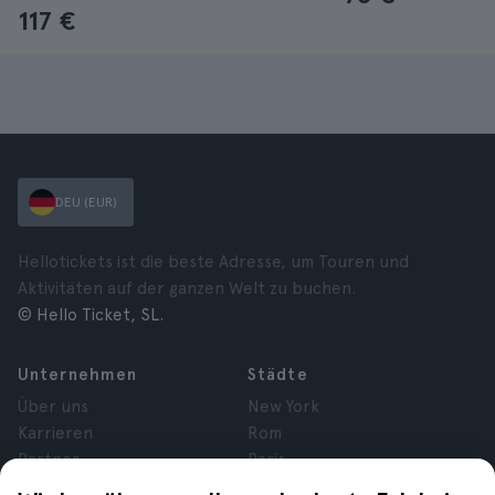
117 €
DEU (EUR)
Hellotickets ist die beste Adresse, um Touren und
Aktivitäten auf der ganzen Welt zu buchen.
© Hello Ticket, SL.
Unternehmen
Städte
Über uns
New York
Karrieren
Rom
Partner
Paris
Bewertungen
London