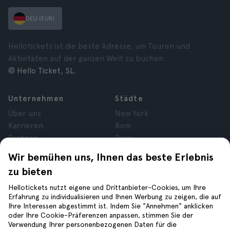
DEU (EUR)
Hellotickets ist die beste Adresse, um Touren und
Aktivitäten auf der ganzen Welt zu buchen.
© Hello Ticket, SL.
Unternehmen
Städte
Über uns
New York
Karrieren
Rom
Partner
Paris
Bewertungen
London
Wir bemühen uns, Ihnen das beste Erlebnis
Datenschutz
Granada
zu bieten
Allgemeine
Krakau
Geschäftsbedingungen
Teneriffa
Hellotickets nutzt eigene und Drittanbieter-Cookies, um Ihre
Erfahrung zu individualisieren und Ihnen Werbung zu zeigen, die auf
Cookies
Ihre Interessen abgestimmt ist. Indem Sie "Annehmen" anklicken
Impressum
oder Ihre Cookie-Präferenzen anpassen, stimmen Sie der
Verwendung Ihrer personenbezogenen Daten für die