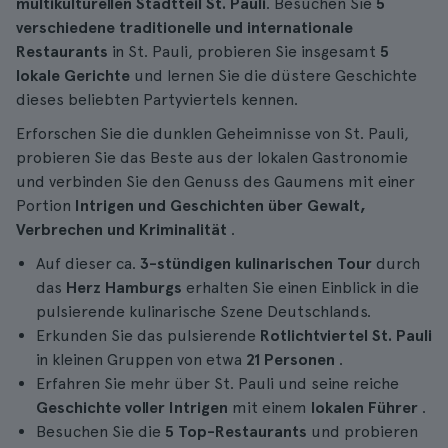
multikulturellen Stadtteil St. Pauli
. Besuchen Sie
5
verschiedene traditionelle und internationale
Restaurants
in St. Pauli, probieren Sie insgesamt
5
lokale Gerichte
und lernen Sie die düstere Geschichte
dieses beliebten Partyviertels kennen.
Erforschen Sie die dunklen Geheimnisse von St. Pauli,
probieren Sie das Beste aus der lokalen Gastronomie
und verbinden Sie den Genuss des Gaumens mit einer
Portion
Intrigen und Geschichten über Gewalt,
Verbrechen und Kriminalität
.
Auf dieser ca.
3-stündigen
kulinarischen Tour
durch
das
Herz Hamburgs
erhalten Sie einen Einblick in die
pulsierende kulinarische Szene Deutschlands.
Erkunden Sie das pulsierende
Rotlichtviertel St. Pauli
in kleinen Gruppen von etwa
21 Personen
.
Erfahren Sie mehr über St. Pauli und seine reiche
Geschichte voller Intrigen
mit einem
lokalen Führer
.
Besuchen Sie die
5 Top-Restaurants
und probieren