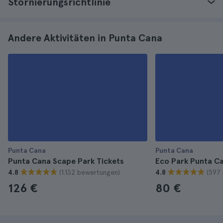
Stornierungsrichtlinie
Andere Aktivitäten in Punta Cana
Punta Cana
Punta Cana
Punta Cana Scape Park Tickets
Eco Park Punta Ca
(1.132 bewertungen)
(597
4.8
4.8
126 €
80 €