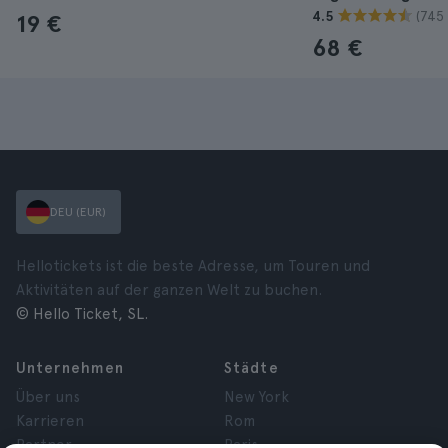
(745
4.5
19 €
68 €
DEU (EUR)
Hellotickets ist die beste Adresse, um Touren und
Aktivitäten auf der ganzen Welt zu buchen.
© Hello Ticket, SL.
Unternehmen
Städte
Über uns
New York
Karrieren
Rom
Partner
Paris