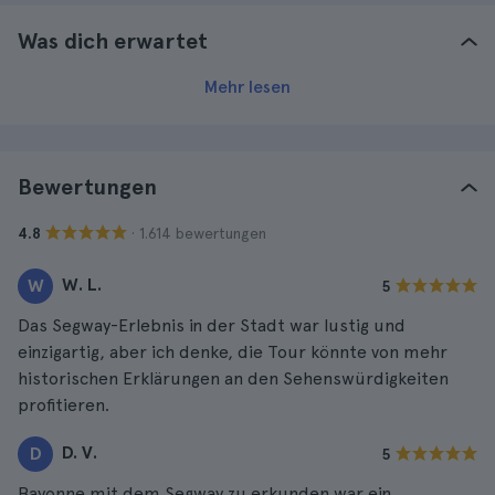
Was dich erwartet
Mehr lesen
Bewertungen
· 1.614 bewertungen
4.8
W. L.
W
5
Das Segway-Erlebnis in der Stadt war lustig und
einzigartig, aber ich denke, die Tour könnte von mehr
historischen Erklärungen an den Sehenswürdigkeiten
profitieren.
D. V.
D
5
Bayonne mit dem Segway zu erkunden war ein