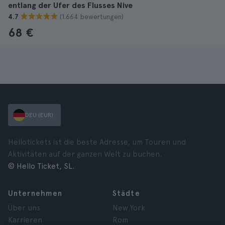
entlang der Ufer des Flusses Nive
(1.664 bewertungen)
4.7
68 €
DEU (EUR)
Hellotickets ist die beste Adresse, um Touren und
Aktivitäten auf der ganzen Welt zu buchen.
© Hello Ticket, SL.
Unternehmen
Städte
Über uns
New York
Karrieren
Rom