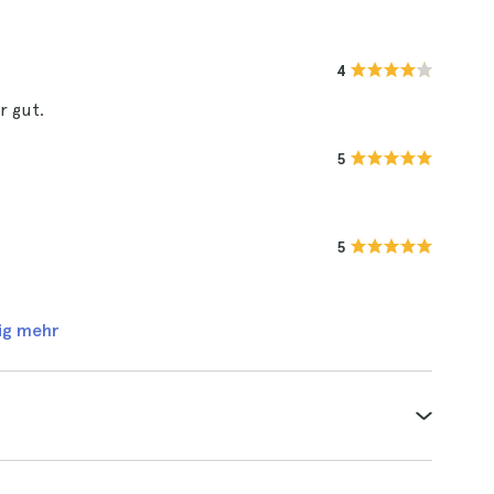
4
r gut.
5
5
ig mehr