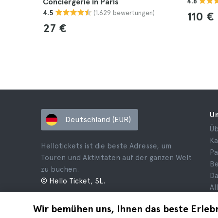
Conciergerie in Paris
4.8
(1.629 bewertungen)
4.5
110 €
27 €
U
Deutschland (EUR)
Üb
Ka
Hellotickets ist die beste Adresse, um
Pa
Touren und Aktivitäten auf der ganzen Welt
B
zu buchen.
Da
© Hello Ticket, SL.
Al
Ge
Wir bemühen uns, Ihnen das beste Erlebn
Co