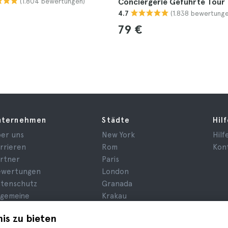
(1.804 bewertungen)
Conciergerie Geführte Tour
(1.838 bewertunge
4.7
79 €
nternehmen
Städte
Hil
er uns
New York
Hilf
rrieren
Rom
Kon
rtner
Paris
ewertungen
London
tenschutz
Granada
lgemeine
Krakau
schäftsbedingungen
Teneriffa
is zu bieten
okies