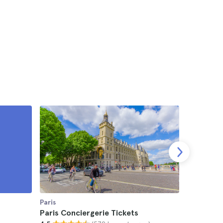
Paris
Paris
Paris Conciergerie Tickets
Paris Pri