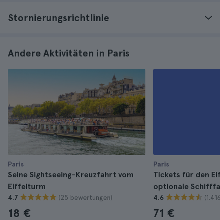
Stornierungsrichtlinie
Andere Aktivitäten in Paris
Paris
Paris
Seine Sightseeing-Kreuzfahrt vom
Tickets für den E
Eiffelturm
optionale Schifffa
(25 bewertungen)
(1.4
4.7
4.6
18 €
71 €