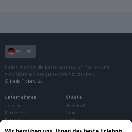
DEU (EUR)
Hellotickets ist die beste Adresse, um Touren und
Aktivitäten auf der ganzen Welt zu buchen.
© Hello Ticket, SL.
Unternehmen
Städte
Über uns
New York
Karrieren
Rom
Partner
Paris
Bewertungen
London
Wir bemühen uns, Ihnen das beste Erlebnis