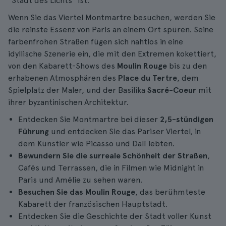
"Stadt des Lichts" ist.
Wenn Sie das Viertel Montmartre besuchen, werden Sie
die reinste Essenz von Paris an einem Ort spüren. Seine
farbenfrohen Straßen fügen sich nahtlos in eine
idyllische Szenerie ein, die mit den Extremen kokettiert,
von den Kabarett-Shows des
Moulin Rouge
bis zu den
erhabenen Atmosphären des
Place du Tertre
, dem
Spielplatz der Maler, und der Basilika
Sacré-Coeur
mit
ihrer byzantinischen Architektur.
Entdecken Sie Montmartre bei dieser
2,5-stündigen
Führung
und entdecken Sie das Pariser Viertel, in
dem Künstler wie Picasso und Dalí lebten.
Bewundern Sie die surreale Schönheit der Straßen
,
Cafés und Terrassen, die in Filmen wie Midnight in
Paris und Amélie zu sehen waren.
Besuchen Sie das Moulin Rouge
, das berühmteste
Kabarett der französischen Hauptstadt.
Entdecken Sie die Geschichte der Stadt voller Kunst