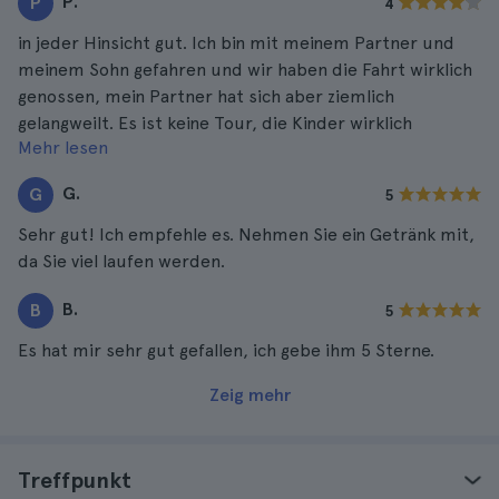
P.
P
4
in jeder Hinsicht gut. Ich bin mit meinem Partner und
meinem Sohn gefahren und wir haben die Fahrt wirklich
genossen, mein Partner hat sich aber ziemlich
gelangweilt. Es ist keine Tour, die Kinder wirklich
Mehr lesen
schätzen können. Ich bin jedoch mit einer Menge Wissen
zurückgekommen, das ich über einige berühmte
G.
G
5
Persönlichkeiten der Geschichte nicht kannte.
Sehr gut! Ich empfehle es. Nehmen Sie ein Getränk mit,
da Sie viel laufen werden.
B.
B
5
Es hat mir sehr gut gefallen, ich gebe ihm 5 Sterne.
Zeig mehr
Treffpunkt