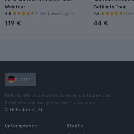
Weintour
Geführte Tour
(1.264 bewertungen)
(1.4
4.5
4.8
119 €
44 €
DEU (EUR)
Hellotickets ist die beste Adresse, um Touren und
Aktivitäten auf der ganzen Welt zu buchen.
© Hello Ticket, SL.
Unternehmen
Städte