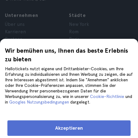
Unternehmen
Städte
Über uns
New York
Karrieren
Rom
Partner
Paris
Bewertungen
London
Wir bemühen uns, Ihnen das beste Erlebnis
Datenschutz
Granada
zu bieten
Allgemeine
Krakau
Geschäftsbedingungen
Teneriffa
Hellotickets nutzt eigene und Drittanbieter-Cookies, um Ihre
Erfahrung zu individualisieren und Ihnen Werbung zu zeigen, die auf
Cookies
Ihre Interessen abgestimmt ist. Indem Sie "Annehmen" anklicken
Impressum
oder Ihre Cookie-Präferenzen anpassen, stimmen Sie der
Verwendung Ihrer personenbezogenen Daten für die
Werbungspersonalisierung zu, wie in unserer
Cookie-Richtlinie
und
Hilfe
Folge uns auf
in
Googles Nutzungsbedingungen
dargelegt.
Hilfe
Kontaktiere uns
Akzeptieren