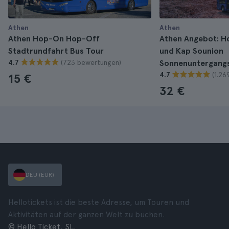
Athen
Athen
Athen Hop-On Hop-Off
Athen Angebot: H
Stadtrundfahrt Bus Tour
und Kap Sounion
(723 bewertungen)
4.7
Sonnenuntergang
(1.2
4.7
15 €
32 €
DEU (EUR)
Hellotickets ist die beste Adresse, um Touren und
Aktivitäten auf der ganzen Welt zu buchen.
© Hello Ticket, SL.