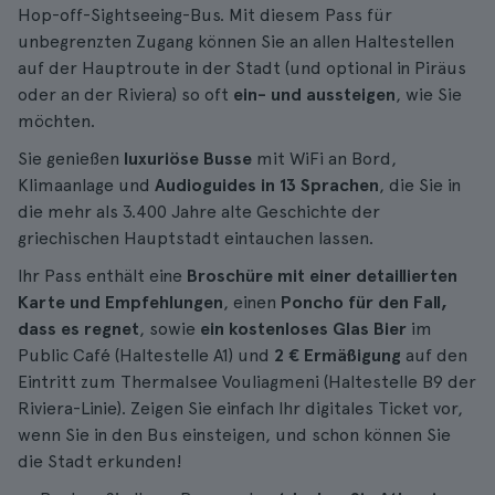
Hop-off-Sightseeing-Bus. Mit diesem Pass für
unbegrenzten Zugang können Sie an allen Haltestellen
auf der Hauptroute in der Stadt (und optional in Piräus
oder an der Riviera) so oft
ein- und aussteigen
, wie Sie
möchten.
Sie genießen
luxuriöse Busse
mit WiFi an Bord,
Klimaanlage und
Audioguides in 13 Sprachen
, die Sie in
die mehr als 3.400 Jahre alte Geschichte der
griechischen Hauptstadt eintauchen lassen.
Ihr Pass enthält eine
Broschüre mit einer detaillierten
Karte und Empfehlungen
, einen
Poncho für den Fall,
dass es regnet
, sowie
ein kostenloses Glas Bier
im
Public Café (Haltestelle A1) und
2 € Ermäßigung
auf den
Eintritt zum Thermalsee Vouliagmeni (Haltestelle B9 der
Riviera-Linie). Zeigen Sie einfach Ihr digitales Ticket vor,
wenn Sie in den Bus einsteigen, und schon können Sie
die Stadt erkunden!