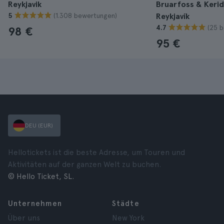
Reykjavik
Bruarfoss & Kerid
(1.308 bewertungen)
5
Reykjavík
(25 
4.7
98 €
95 €
DEU (EUR)
Hellotickets ist die beste Adresse, um Touren und
Aktivitäten auf der ganzen Welt zu buchen.
© Hello Ticket, SL.
Unternehmen
Städte
Über uns
New York