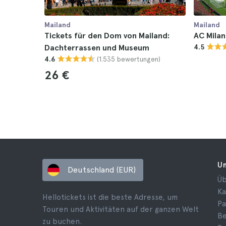
Mailand
Mailand
Tickets für den Dom von Mailand:
AC Milan
Dachterrassen und Museum
4.5
(1.535 bewertungen)
4.6
26 €
U
Deutschland (EUR)
Üb
Ka
Hellotickets ist die beste Adresse, um
Pa
Touren und Aktivitäten auf der ganzen Welt
B
zu buchen.