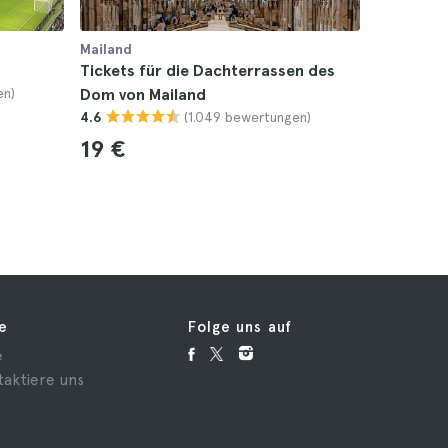
Mailand
Mailand
Tickets für die Dachterrassen des
Mailänder
en)
Dom von Mailand
4.6
(1.049 bewertungen)
4.6
12 €
19 €
fe
Folge uns auf
e
taktiere uns