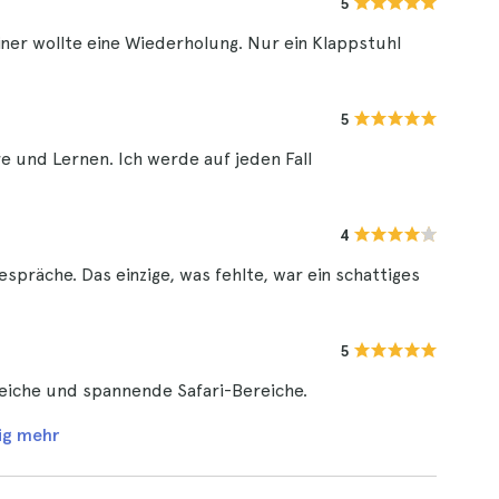
5
iner wollte eine Wiederholung. Nur ein Klappstuhl
5
re und Lernen. Ich werde auf jeden Fall
4
präche. Das einzige, was fehlte, war ein schattiges
5
iche und spannende Safari-Bereiche.
ig mehr