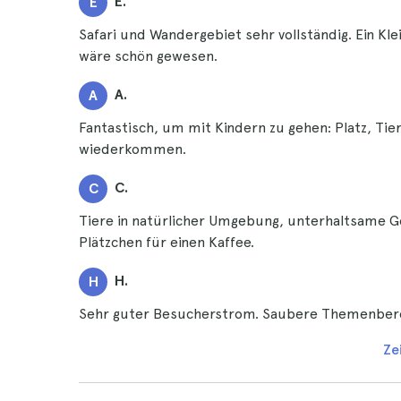
E.
E
Safari und Wandergebiet sehr vollständig. Ein Kle
wäre schön gewesen.
A.
A
Fantastisch, um mit Kindern zu gehen: Platz, Tie
wiederkommen.
C.
C
Tiere in natürlicher Umgebung, unterhaltsame Ges
Plätzchen für einen Kaffee.
H.
H
Sehr guter Besucherstrom. Saubere Themenbere
Ze