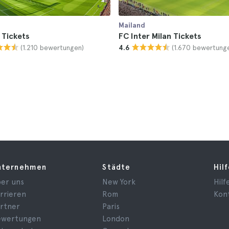
Mailand
 Tickets
FC Inter Milan Tickets
(1.210 bewertungen)
(1.670 bewertung
4.6
nternehmen
Städte
Hil
er uns
New York
Hilf
rrieren
Rom
Kon
rtner
Paris
ewertungen
London