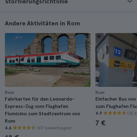
Stornierungsrichtlinie
Andere Aktivitäten in Rom
Rom
Rom
Fahrkarten für den Leonardo-
Einfacher Bus von
Express-Zug vom Flughafen
zum Flughafen Fi
(24 
Fiumicino zum Stadtzentrum von
4.9
Rom
7 €
(617 bewertungen)
4.6