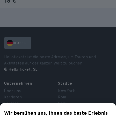
18 €
DEU (EUR)
Hellotickets ist die beste Adresse, um Touren und
Aktivitäten auf der ganzen Welt zu buchen.
© Hello Ticket, SL.
Unternehmen
Städte
Über uns
New York
Karrieren
Rom
Partner
Paris
Bewertungen
London
Wir bemühen uns, Ihnen das beste Erlebnis
Datenschutz
Granada