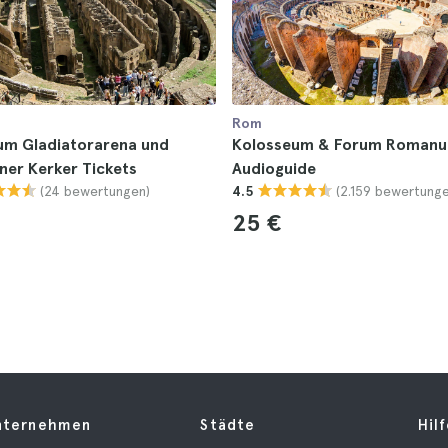
Rom
um Gladiatorarena und
Kolosseum & Forum Romanu
ner Kerker Tickets
Audioguide
(24 bewertungen)
(2.159 bewertunge
4.5
25 €
nternehmen
Städte
Hil