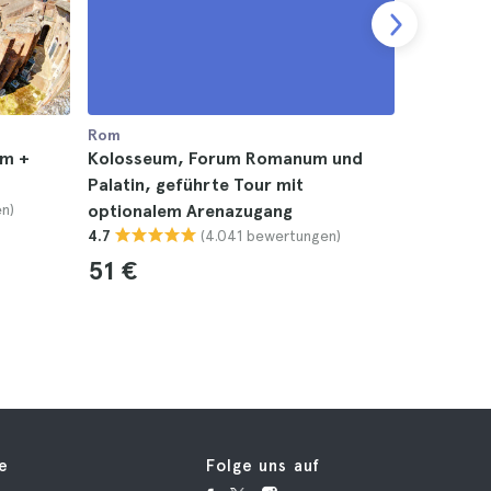
Rom
Rom
m +
Kolosseum, Forum Romanum und
Kolosseum
Palatin, geführte Tour mit
4.5
n)
optionalem Arenazugang
37 €
(4.041 bewertungen)
4.7
51 €
fe
Folge uns auf