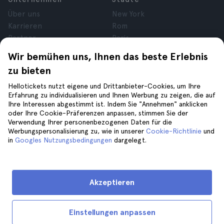
Über uns
New York
Karrieren
Rom
Partner
Paris
Bewertungen
London
Wir bemühen uns, Ihnen das beste Erlebnis
Datenschutz
Granada
zu bieten
Allgemeine
Krakau
Geschäftsbedingungen
Teneriffa
Hellotickets nutzt eigene und Drittanbieter-Cookies, um Ihre
Erfahrung zu individualisieren und Ihnen Werbung zu zeigen, die auf
Cookies
Ihre Interessen abgestimmt ist. Indem Sie "Annehmen" anklicken
Impressum
oder Ihre Cookie-Präferenzen anpassen, stimmen Sie der
Verwendung Ihrer personenbezogenen Daten für die
Werbungspersonalisierung zu, wie in unserer
Cookie-Richtlinie
und
Hilfe
Folge uns auf
in
Googles Nutzungsbedingungen
dargelegt.
Hilfe
Kontaktiere uns
Akzeptieren
Einstellungen anpassen