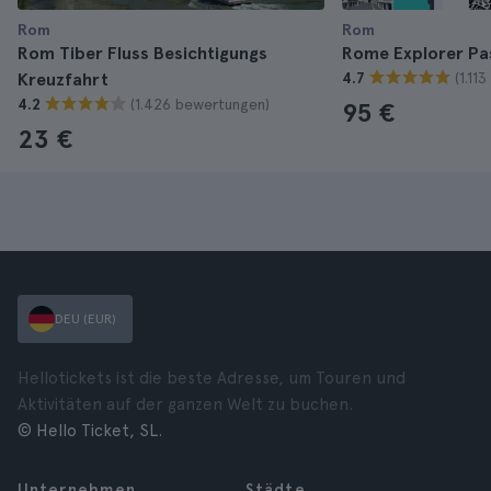
Rom
Rom
Rom Tiber Fluss Besichtigungs
Rome Explorer Pa
(1.11
Kreuzfahrt
4.7
(1.426 bewertungen)
4.2
95 €
23 €
DEU (EUR)
Hellotickets ist die beste Adresse, um Touren und
Aktivitäten auf der ganzen Welt zu buchen.
© Hello Ticket, SL.
Unternehmen
Städte