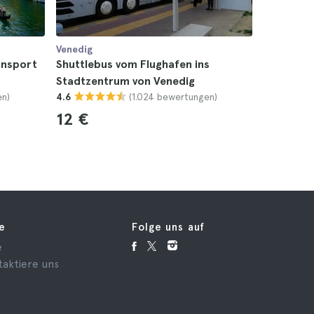
Venedig
Venedig
ansport
Shuttlebus vom Flughafen ins
Shuttle-
Stadtzentrum von Venedig
Flughafe
en)
(1.024 bewertungen)
4.6
4.5
12 €
12 €
fe
Folge uns auf
e
taktiere uns