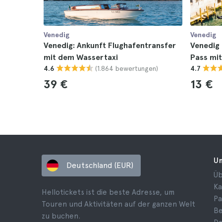
Venedig
Venedig
Venedig: Ankunft Flughafentransfer
Venedig
mit dem Wassertaxi
Pass mit
(1.864 bewertungen)
4.6
4.7
39 €
13 €
U
Deutschland (EUR)
Üb
Ka
Hellotickets ist die beste Adresse, um
Pa
Touren und Aktivitäten auf der ganzen Welt
B
zu buchen.