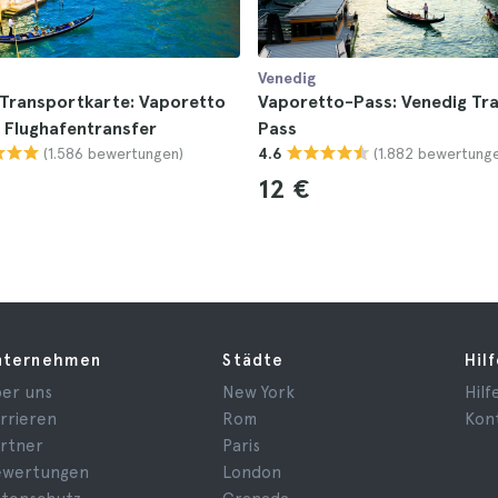
Venedig
 Transportkarte: Vaporetto
Vaporetto-Pass: Venedig Tr
 Flughafentransfer
Pass
(1.586 bewertungen)
(1.882 bewertung
4.6
12 €
nternehmen
Städte
Hil
er uns
New York
Hilf
rrieren
Rom
Kon
rtner
Paris
ewertungen
London