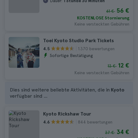
Dauer:
1 Stunde 30 Minuten
56 €
61 €
KOSTENLOSE Stornierung
Keine versteckten Gebühren
Toei Kyoto Studio Park Tickets
1.370 bewertungen
4.5
Sofortige Bestätigung
12 €
13 €
Keine versteckten Gebühren
Dies sind weitere beliebte Aktivitäten, die in
Kyoto
verfügbar sind ...
Kyoto Rickshaw Tour
844 bewertungen
4.6
34 €
37 €