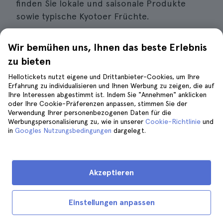
finden Sie lokale und saisonale Produkte
sowie typische Kyotoer Früchte.
Während dieser Tour können Sie
mindestens
Wir bemühen uns, Ihnen das beste Erlebnis
10 Marktstände besuchen
,
japanischen Tee
zu bieten
probieren
und in aller Ruhe kaufen, was Sie
Hellotickets nutzt eigene und Drittanbieter-Cookies, um Ihre
möchten.
Erfahrung zu individualisieren und Ihnen Werbung zu zeigen, die auf
Ihre Interessen abgestimmt ist. Indem Sie "Annehmen" anklicken
oder Ihre Cookie-Präferenzen anpassen, stimmen Sie der
Verwendung Ihrer personenbezogenen Daten für die
Buchen Sie die besten kulinarischen Touren in
Werbungspersonalisierung zu, wie in unserer
Cookie-Richtlinie
und
Kyoto
in
Googles Nutzungsbedingungen
dargelegt.
Akzeptieren
8. Entdecken Sie Japans Samurai-
Vergangenheit
Einstellungen anpassen