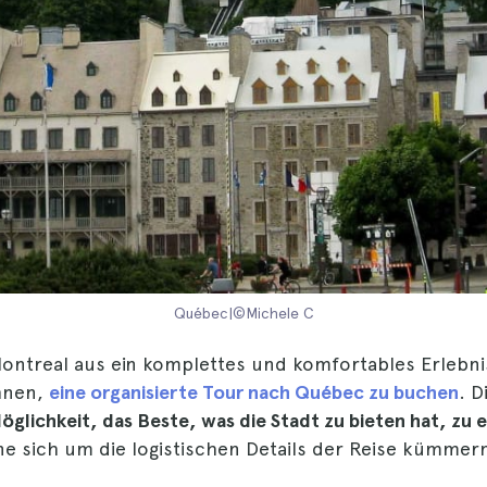
Québec|©Michele C
ontreal aus ein komplettes und komfortables Erlebn
hnen,
eine organisierte Tour nach Québec zu buchen
. D
Möglichkeit, das Beste, was die Stadt zu bieten hat, zu
e sich um die logistischen Details der Reise kümmer