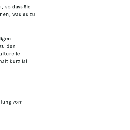
n, so
dass Sie
nen, was es zu
digen
 zu den
lturelle
alt kurz ist
olung vom