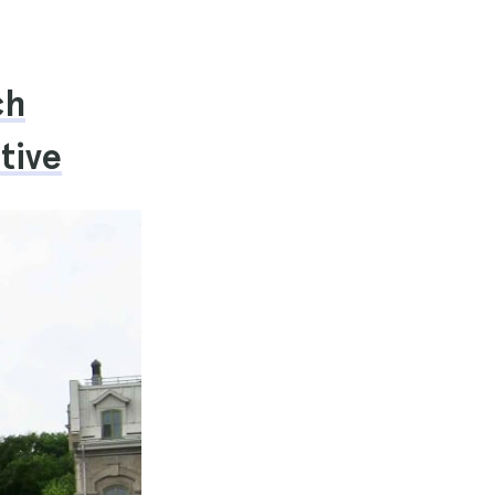
ch
tive