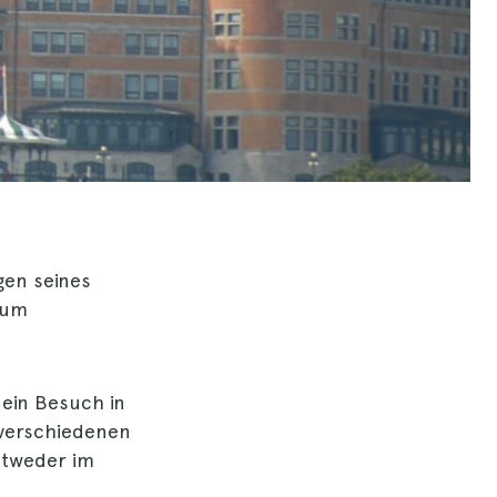
gen seines
zum
ein Besuch in
 verschiedenen
ntweder im