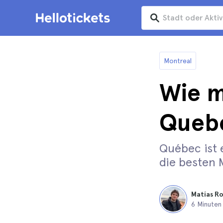
Montreal
Wie m
Quebe
Québec ist e
die besten 
Matías R
6 Minuten