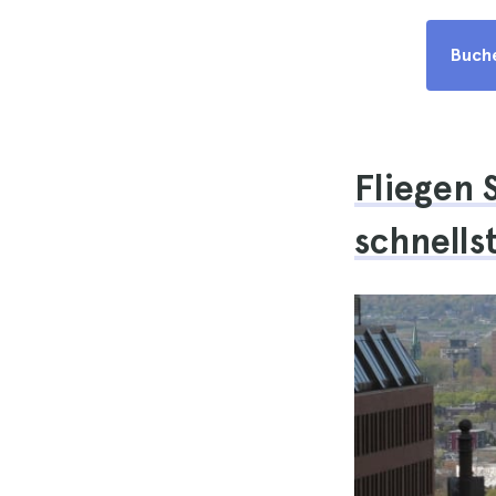
Buche
Fliegen 
schnells