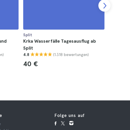
Split
Split
und
Krka Wasserfälle Tagesausflug ab
Dubrovni
Split
ab Split
n)
(1.318 bewertungen)
4.8
4.8
40 €
84 €
fe
Folge uns auf
e