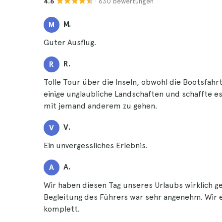
· 630 bewertungen
4.6
M.
M
Guter Ausflug.
R.
R
Tolle Tour über die Inseln, obwohl die Bootsfahr
einige unglaubliche Landschaften und schaffte e
mit jemand anderem zu gehen.
V.
V
Ein unvergessliches Erlebnis.
A.
A
Wir haben diesen Tag unseres Urlaubs wirklich ge
Begleitung des Führers war sehr angenehm. Wir e
komplett.