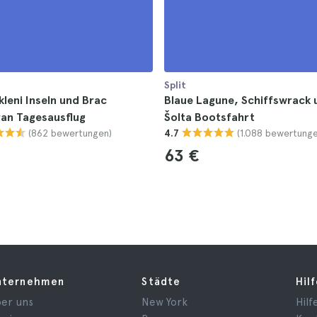
Split
kleni Inseln und Brac
Blaue Lagune, Schiffswrack 
an Tagesausflug
Šolta Bootsfahrt
(862 bewertungen)
(1.088 bewertunge
4.7
63 €
nternehmen
Städte
Hil
er uns
New York
Hilf