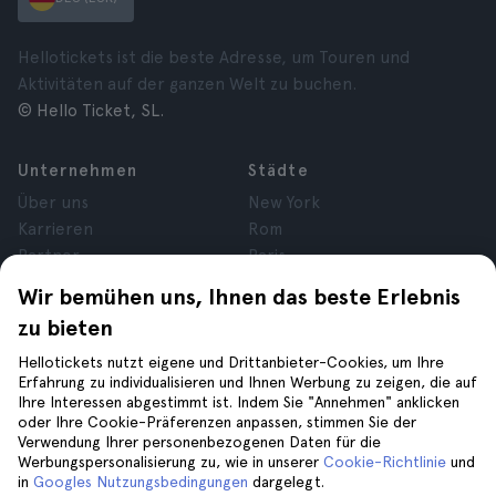
Hellotickets ist die beste Adresse, um Touren und
Aktivitäten auf der ganzen Welt zu buchen.
© Hello Ticket, SL.
Unternehmen
Städte
Über uns
New York
Karrieren
Rom
Partner
Paris
Bewertungen
London
Wir bemühen uns, Ihnen das beste Erlebnis
Datenschutz
Granada
zu bieten
Allgemeine
Krakau
Geschäftsbedingungen
Teneriffa
Hellotickets nutzt eigene und Drittanbieter-Cookies, um Ihre
Erfahrung zu individualisieren und Ihnen Werbung zu zeigen, die auf
Cookies
Ihre Interessen abgestimmt ist. Indem Sie "Annehmen" anklicken
Impressum
oder Ihre Cookie-Präferenzen anpassen, stimmen Sie der
Verwendung Ihrer personenbezogenen Daten für die
Werbungspersonalisierung zu, wie in unserer
Cookie-Richtlinie
und
Hilfe
Folge uns auf
in
Googles Nutzungsbedingungen
dargelegt.