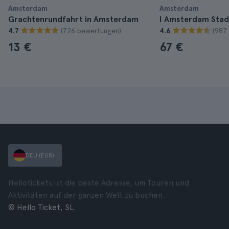
Amsterdam
Amsterdam
Grachtenrundfahrt in Amsterdam
I Amsterdam Stad
(726 bewertungen)
(987
4.7
4.6
13 €
67 €
DEU (EUR)
Hellotickets ist die beste Adresse, um Touren und
Aktivitäten auf der ganzen Welt zu buchen.
© Hello Ticket, SL.