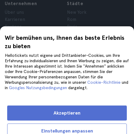
Unternehmen
Städte
Über uns
New York
Karrieren
Rom
Partner
Paris
Bewertungen
London
Wir bemühen uns, Ihnen das beste Erlebnis
Datenschutz
Granada
zu bieten
Allgemeine
Krakau
Geschäftsbedingungen
Teneriffa
Hellotickets nutzt eigene und Drittanbieter-Cookies, um Ihre
Erfahrung zu individualisieren und Ihnen Werbung zu zeigen, die auf
Cookies
Ihre Interessen abgestimmt ist. Indem Sie "Annehmen" anklicken
Impressum
oder Ihre Cookie-Präferenzen anpassen, stimmen Sie der
Verwendung Ihrer personenbezogenen Daten für die
Werbungspersonalisierung zu, wie in unserer
Cookie-Richtlinie
und
Hilfe
Folge uns auf
in
Googles Nutzungsbedingungen
dargelegt.
Hilfe
Kontaktiere uns
Akzeptieren
Einstellungen anpassen