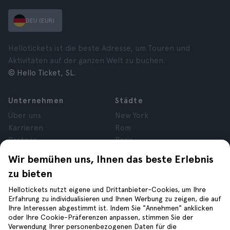
DEU (EUR)
Hellotickets ist die beste Adresse, um Touren und
Aktivitäten auf der ganzen Welt zu buchen.
© Hello Ticket, SL.
Unternehmen
Städte
Über uns
New York
Karrieren
Rom
Partner
Paris
Bewertungen
London
Wir bemühen uns, Ihnen das beste Erlebnis
Datenschutz
Granada
zu bieten
Allgemeine
Krakau
Geschäftsbedingungen
Teneriffa
Hellotickets nutzt eigene und Drittanbieter-Cookies, um Ihre
Erfahrung zu individualisieren und Ihnen Werbung zu zeigen, die auf
Cookies
Ihre Interessen abgestimmt ist. Indem Sie "Annehmen" anklicken
Impressum
oder Ihre Cookie-Präferenzen anpassen, stimmen Sie der
Verwendung Ihrer personenbezogenen Daten für die