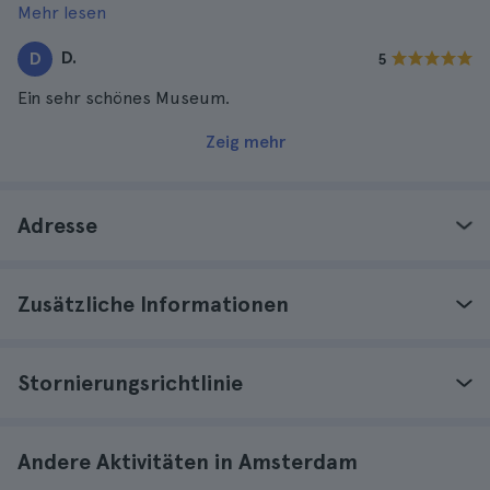
Mehr lesen
Zukunft zu wiederholen.
D.
D
5
Ein sehr schönes Museum.
Zeig mehr
Adresse
Zusätzliche Informationen
Stornierungsrichtlinie
Andere Aktivitäten in Amsterdam