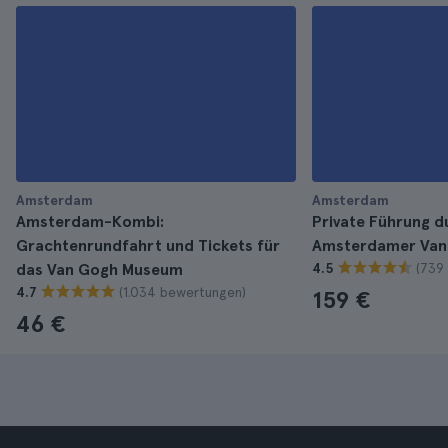
Amsterdam
Amsterdam
Amsterdam-Kombi:
Private Führung d
Grachtenrundfahrt und Tickets für
Amsterdamer Van
(739
das Van Gogh Museum
4.5
(1.034 bewertungen)
4.7
159 €
46 €