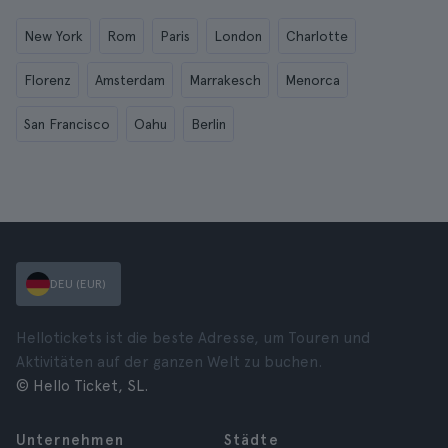
New York
Rom
Paris
London
Charlotte
Florenz
Amsterdam
Marrakesch
Menorca
San Francisco
Oahu
Berlin
DEU (EUR)
Hellotickets ist die beste Adresse, um Touren und
Aktivitäten auf der ganzen Welt zu buchen.
© Hello Ticket, SL.
Unternehmen
Städte