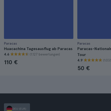
Paracas
Paracas
Huacachina Tagesausflug ab Paracas
Paracas-National
(1.127 bewertungen)
4.6
Tour
(1.0
4.9
110 €
50 €
DEU (EUR)