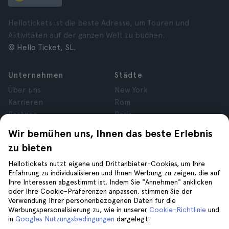
Hellotickets ist die beste Adresse, um Touren und
Aktivitäten auf der ganzen Welt zu buchen.
© Hello Ticket, SL.
Unternehmen
Städte
Über uns
New York
Karrieren
Rom
Partner
Paris
Bewertungen
London
Wir bemühen uns, Ihnen das beste Erlebnis
Datenschutz
Granada
zu bieten
Allgemeine
Krakau
Geschäftsbedingungen
Teneriffa
Hellotickets nutzt eigene und Drittanbieter-Cookies, um Ihre
Erfahrung zu individualisieren und Ihnen Werbung zu zeigen, die auf
Cookies
Ihre Interessen abgestimmt ist. Indem Sie "Annehmen" anklicken
Impressum
oder Ihre Cookie-Präferenzen anpassen, stimmen Sie der
Verwendung Ihrer personenbezogenen Daten für die
Werbungspersonalisierung zu, wie in unserer
Cookie-Richtlinie
und
Hilfe
Folge uns auf
in
Googles Nutzungsbedingungen
dargelegt.