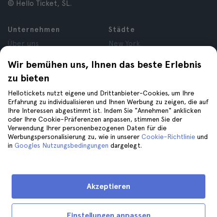
© Hello Ticket, SL.
Unternehmen
Städte
Über uns
New York
Karrieren
Rom
Wir bemühen uns, Ihnen das beste Erlebnis
Partner
Paris
zu bieten
Bewertungen
London
Datenschutz
Granada
Hellotickets nutzt eigene und Drittanbieter-Cookies, um Ihre
Allgemeine
Krakau
Erfahrung zu individualisieren und Ihnen Werbung zu zeigen, die auf
Ihre Interessen abgestimmt ist. Indem Sie "Annehmen" anklicken
Geschäftsbedingungen
Teneriffa
oder Ihre Cookie-Präferenzen anpassen, stimmen Sie der
Cookies
Verwendung Ihrer personenbezogenen Daten für die
Impressum
Werbungspersonalisierung zu, wie in unserer
Cookie-Richtlinie
und
in
Googles Nutzungsbedingungen
dargelegt.
Hilfe
Folge uns auf
Hilfe
Akzeptieren
Kontaktiere uns
Einstellungen anpassen