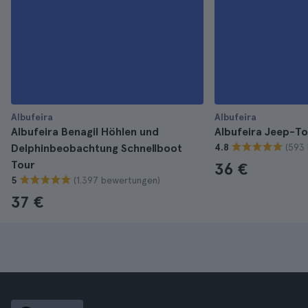
Albufeira
Albufeira
Albufeira Benagil Höhlen und
Albufeira Jeep-To
(593
Delphinbeobachtung Schnellboot
4.8
Tour
36 €
(1.397 bewertungen)
5
37 €