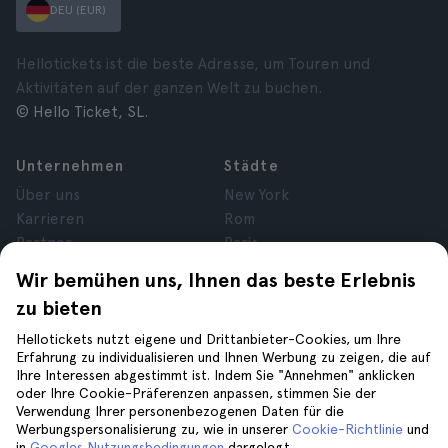
DEU (EUR)
Hellotickets ist die beste Adresse, um Touren und
Aktivitäten auf der ganzen Welt zu buchen.
© Hello Ticket, SL.
Unternehmen
Städte
Über uns
New York
Karrieren
Rom
Partner
Paris
Bewertungen
London
Wir bemühen uns, Ihnen das beste Erlebnis
Datenschutz
Granada
zu bieten
Allgemeine
Krakau
Geschäftsbedingungen
Teneriffa
Hellotickets nutzt eigene und Drittanbieter-Cookies, um Ihre
Erfahrung zu individualisieren und Ihnen Werbung zu zeigen, die auf
Cookies
Ihre Interessen abgestimmt ist. Indem Sie "Annehmen" anklicken
Impressum
oder Ihre Cookie-Präferenzen anpassen, stimmen Sie der
Verwendung Ihrer personenbezogenen Daten für die
Werbungspersonalisierung zu, wie in unserer
Cookie-Richtlinie
und
Hilfe
Folge uns auf
in
Googles Nutzungsbedingungen
dargelegt.