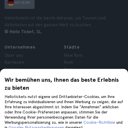
DEU (EUR)
Hellotickets ist die beste Adresse, um Touren und
Aktivitäten auf der ganzen Welt zu buchen.
© Hello Ticket, SL.
Unternehmen
Städte
Über uns
New York
Karrieren
Rom
Partner
Paris
Bewertungen
London
Wir bemühen uns, Ihnen das beste Erlebnis
Datenschutz
Granada
zu bieten
Allgemeine
Krakau
Geschäftsbedingungen
Teneriffa
Hellotickets nutzt eigene und Drittanbieter-Cookies, um Ihre
Erfahrung zu individualisieren und Ihnen Werbung zu zeigen, die auf
Cookies
Ihre Interessen abgestimmt ist. Indem Sie "Annehmen" anklicken
Impressum
oder Ihre Cookie-Präferenzen anpassen, stimmen Sie der
Verwendung Ihrer personenbezogenen Daten für die
Werbungspersonalisierung zu, wie in unserer
Cookie-Richtlinie
und
Hilfe
Folge uns auf
in
Googles Nutzungsbedingungen
dargelegt.