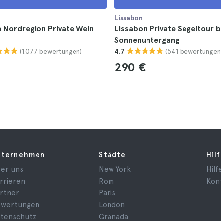
Lissabon
 Nordregion Private Wein
Lissabon Private Segeltour b
Sonnenuntergang
(1.077 bewertungen)
(541 bewertungen
4.7
290 €
nternehmen
Städte
Hil
er uns
New York
Hilf
rrieren
Rom
Kon
rtner
Paris
ewertungen
London
tenschutz
Granada