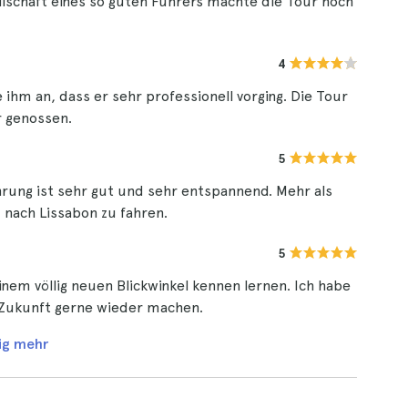
llschaft eines so guten Führers machte die Tour noch
4
hm an, dass er sehr professionell vorging. Die Tour
r genossen.
5
rung ist sehr gut und sehr entspannend. Mehr als
 nach Lissabon zu fahren.
5
einem völlig neuen Blickwinkel kennen lernen. Ich habe
 Zukunft gerne wieder machen.
ig mehr