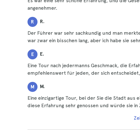
Es war eine sehr schöne Erfahrung, und die Gese
angenehmer.
R.
R
Der Führer war sehr sachkundig und man merkte i
war zwar ein bisschen lang, aber ich habe sie seh
E.
E
Eine Tour nach jedermanns Geschmack, die Erfah
empfehlenswert für jeden, der sich entscheidet,
M.
M
Eine einzigartige Tour, bei der Sie die Stadt aus 
diese Erfahrung sehr genossen und würde sie in
Ze