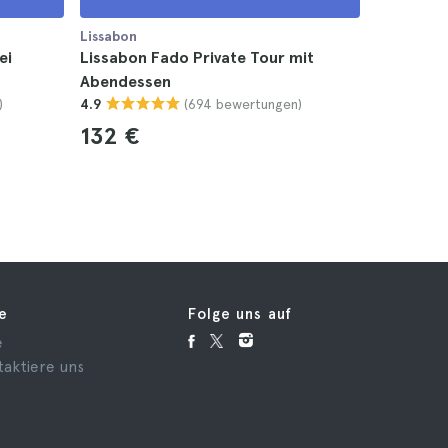
Lissabon
Lissabon
ei
Lissabon Fado Private Tour mit
Lissabon 
Abendessen
Flughafe
)
(694 bewertungen)
4.9
zurück
4.7
132 €
125 €
fe
Folge uns auf
e
taktiere uns