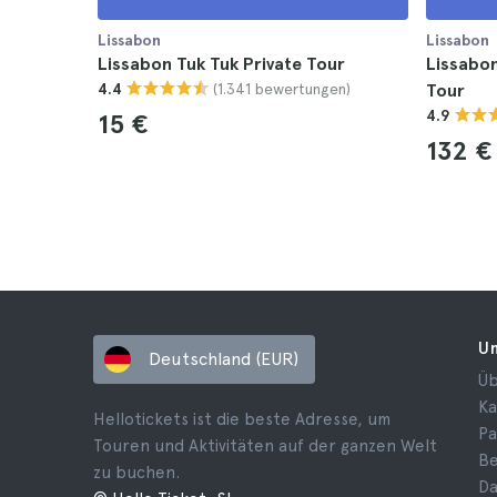
Lissabon
Lissabon
Lissabon Tuk Tuk Private Tour
Lissabon
(1.341 bewertungen)
4.4
Tour
4.9
15 €
132 €
U
Deutschland (EUR)
Üb
Ka
Hellotickets ist die beste Adresse, um
Pa
Touren und Aktivitäten auf der ganzen Welt
B
zu buchen.
Da