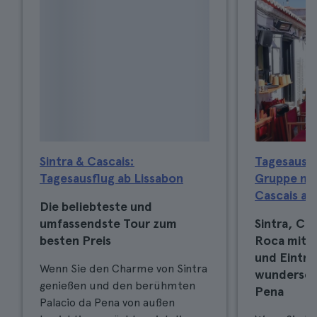
Sintra & Cascais:
Tagesausflu
Tagesausflug ab Lissabon
Gruppe nac
Cascais ab
Die beliebteste und
umfassendste Tour zum
Sintra, Ca
besten Preis
Roca mit e
und Eintrit
Wenn Sie den Charme von Sintra
wundersch
genießen und den berühmten
Pena
Palacio da Pena von außen