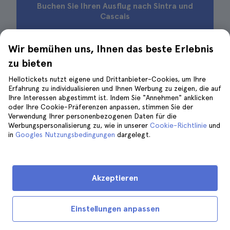
Buchen Sie Ihren Ausflug nach Sintra und
Cascais
Wir bemühen uns, Ihnen das beste Erlebnis
zu bieten
Wie Sie von Lissabon aus auf
Hellotickets nutzt eigene und Drittanbieter-Cookies, um Ihre
eigene Faust nach Sintra gelangen
Erfahrung zu individualisieren und Ihnen Werbung zu zeigen, die auf
Ihre Interessen abgestimmt ist. Indem Sie "Annehmen" anklicken
oder Ihre Cookie-Präferenzen anpassen, stimmen Sie der
Verwendung Ihrer personenbezogenen Daten für die
Werbungspersonalisierung zu, wie in unserer
Cookie-Richtlinie
und
in
Googles Nutzungsbedingungen
dargelegt.
Akzeptieren
Einstellungen anpassen