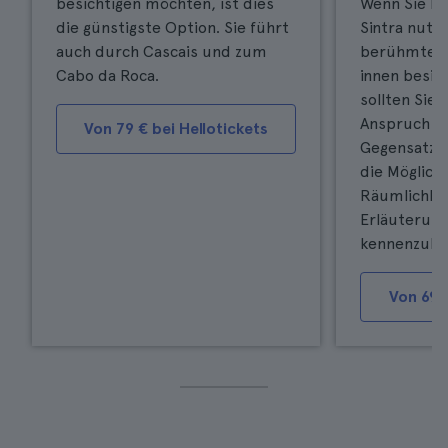
besichtigen möchten, ist dies
Wenn Sie Ih
die günstigste Option. Sie führt
Sintra nutz
auch durch Cascais und zum
berühmtes
Cabo da Roca.
innen besic
sollten Sie 
Anspruch n
Von 79 € bei Hellotickets
Gegensatz z
die Möglichk
Räumlichke
Erläuterung
kennenzule
Von 69 €