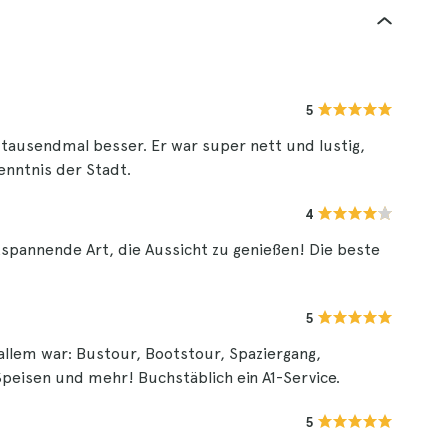
5
tausendmal besser. Er war super nett und lustig,
enntnis der Stadt.
4
spannende Art, die Aussicht zu genießen! Die beste
5
 allem war: Bustour, Bootstour, Spaziergang,
Speisen und mehr! Buchstäblich ein A1-Service.
5