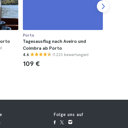
Porto
Porto
Porto
Tagesausflug nach Aveiro und
Tagesaus
)
Coimbra ab Porto
Peneda-G
(1.223 bewertungen)
4.6
Mittages
4.6
109 €
99 €
fe
Folge uns auf
e