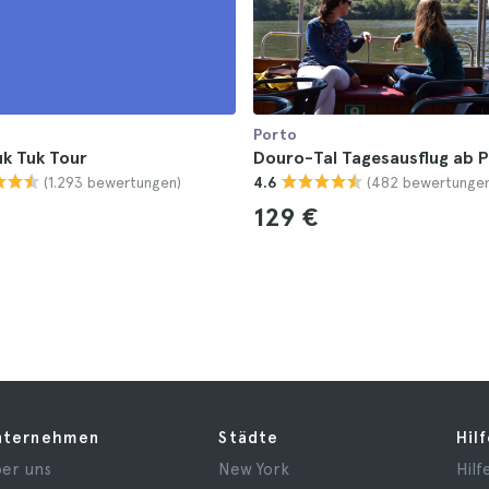
Porto
k Tuk Tour
Douro-Tal Tagesausflug ab 
(1.293 bewertungen)
(482 bewertungen
4.6
129 €
nternehmen
Städte
Hil
er uns
New York
Hilf