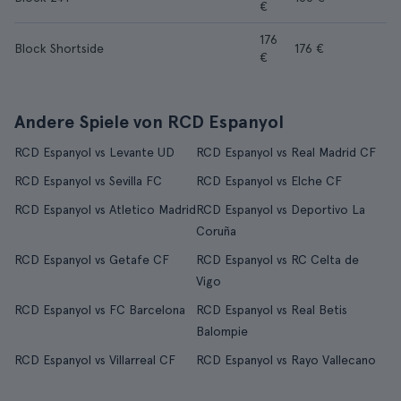
€
176
Block Shortside
176 €
€
Andere Spiele von RCD Espanyol
RCD Espanyol vs Levante UD
RCD Espanyol vs Real Madrid CF
RCD Espanyol vs Sevilla FC
RCD Espanyol vs Elche CF
RCD Espanyol vs Atletico Madrid
RCD Espanyol vs Deportivo La
Coruña
RCD Espanyol vs Getafe CF
RCD Espanyol vs RC Celta de
Vigo
RCD Espanyol vs FC Barcelona
RCD Espanyol vs Real Betis
Balompie
RCD Espanyol vs Villarreal CF
RCD Espanyol vs Rayo Vallecano