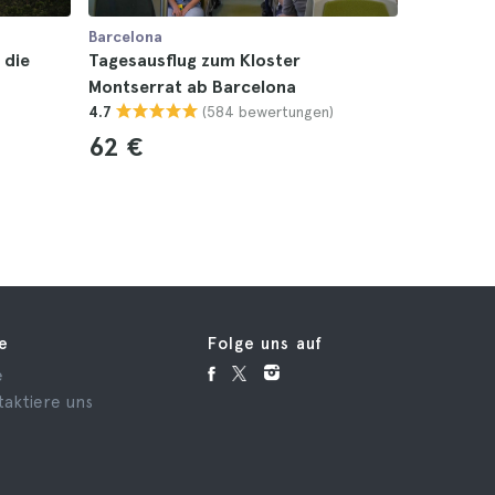
Barcelona
Barcelona
 die
Tagesausflug zum Kloster
Kloster M
Montserrat ab Barcelona
Barcelona
(584 bewertungen)
4.7
4.8
62 €
108 €
fe
Folge uns auf
e
taktiere uns