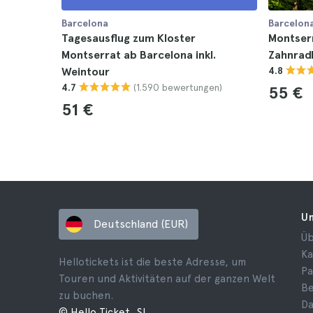
Barcelona
Barcelon
Tagesausflug zum Kloster
Montserr
Montserrat ab Barcelona inkl.
Zahnrad
Weintour
4.8
(1.590 bewertungen)
4.7
55 €
51 €
U
Deutschland (EUR)
Üb
Ka
Hellotickets ist die beste Adresse, um
Pa
Touren und Aktivitäten auf der ganzen Welt
B
zu buchen.
Da
© Hello Ticket, SL.