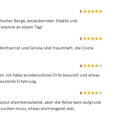
5
tischer Berge, bezaubernder Städte und
ronomie an einem Tag!
5
 Montserrat und Girona sind traumhaft, die Costa
4
allen. Ich habe wunderschöne Orte besucht und etwas
gessliche Erfahrung.
4
bsolut atemberaubend, aber die Reise kann aufgrund
besuchen muss, etwas anstrengend sein.