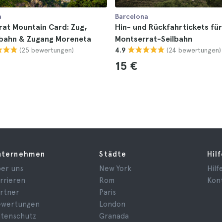
a
Barcelona
at Mountain Card: Zug,
Hin- und Rückfahrtickets für
bahn & Zugang Moreneta
Montserrat-Seilbahn
(25 bewertungen)
(24 bewertungen)
4.9
15 €
nternehmen
Städte
Hil
er uns
New York
Hilf
rrieren
Rom
Kon
rtner
Paris
ewertungen
London
tenschutz
Granada