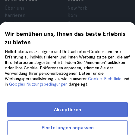
Über uns
New York
Karrieren
Rom
Partner
Paris
Bewertungen
London
Wir bemühen uns, Ihnen das beste Erlebnis
Datenschutz
Granada
zu bieten
Allgemeine
Krakau
Geschäftsbedingungen
Teneriffa
Hellotickets nutzt eigene und Drittanbieter-Cookies, um Ihre
Erfahrung zu individualisieren und Ihnen Werbung zu zeigen, die auf
Cookies
Ihre Interessen abgestimmt ist. Indem Sie "Annehmen" anklicken
Impressum
oder Ihre Cookie-Präferenzen anpassen, stimmen Sie der
Verwendung Ihrer personenbezogenen Daten für die
Werbungspersonalisierung zu, wie in unserer
Cookie-Richtlinie
und
Hilfe
Folge uns auf
in
Googles Nutzungsbedingungen
dargelegt.
Hilfe
Kontaktiere uns
Akzeptieren
Einstellungen anpassen