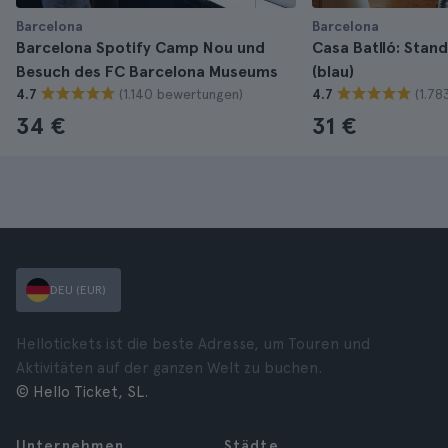
Barcelona
Barcelona
Barcelona Spotify Camp Nou und
Casa Batlló: Stan
Besuch des FC Barcelona Museums
(blau)
(1.140 bewertungen)
(1.7
4.7
4.7
34 €
31 €
DEU (EUR)
Hellotickets ist die beste Adresse, um Touren und
Aktivitäten auf der ganzen Welt zu buchen.
© Hello Ticket, SL.
Unternehmen
Städte