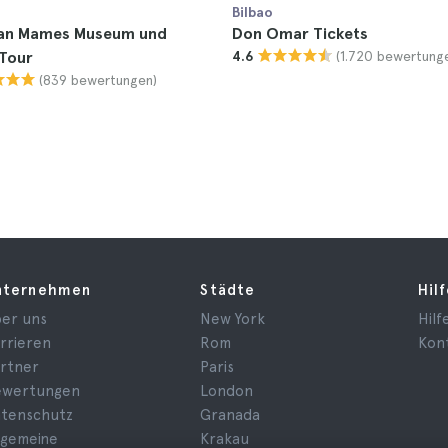
Bilbao
San Mames Museum und
Don Omar Tickets
(1.720 bewertung
 Tour
4.6
(839 bewertungen)
nternehmen
Städte
Hil
er uns
New York
Hilf
rrieren
Rom
Kon
rtner
Paris
ewertungen
London
tenschutz
Granada
lgemeine
Krakau