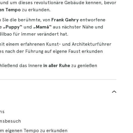
 rund um dieses revolutionäre Gebäude kennen, bevor
nen Tempo
zu erkunden.
 Sie die berühmte, von
Frank Gehry
entworfene
ie
„Puppy“
und
„Mamá“
aus nächster Nähe und
ilbao für immer verändert hat.
it einem erfahrenen Kunst- und Architekturführer
es nach der Führung auf eigene Faust erkunden
hließend das Innere
in aller Ruhe
zu genießen
ms
umsbesuch
nem eigenen Tempo zu erkunden