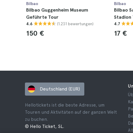
Bilbao
Bilbao
Bilbao Guggenheim Museum
Bilbao 
Geführte Tour
Stadion
(1.231 bewertungen)
4.6
4.7
150 €
17 €
U
Deutschland (EUR)
Üb
Ka
Hellotickets ist die beste Adresse, um
Pa
Touren und Aktivitäten auf der ganzen Welt
B
zu buchen.
Da
© Hello Ticket, SL.
Al