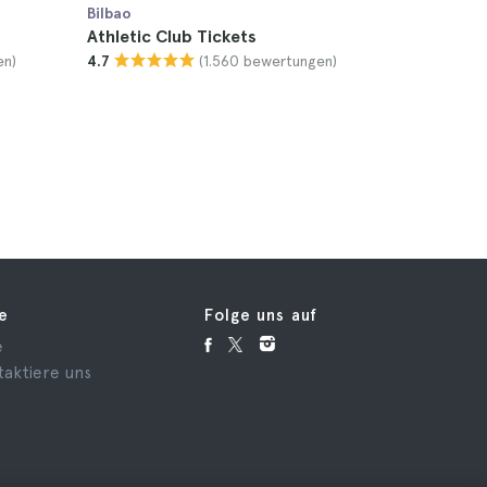
Bilbao
Bilbao
Athletic Club Tickets
San Juan
en)
(1.560 bewertungen)
4.7
Tagesausf
4.6
66 €
fe
Folge uns auf
e
taktiere uns