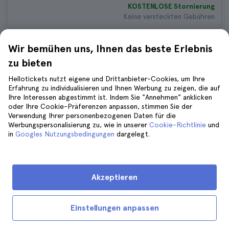
KOSTENLOSE Stornierung
Keine versteckten Gebühren
Wir bemühen uns, Ihnen das beste Erlebnis
Lanzarote Kajak-Tour
zu bieten
1.790 bewertungen
4.8
Dauer:
4 hours
Hellotickets nutzt eigene und Drittanbieter-Cookies, um Ihre
Sofortige Bestätigung
Erfahrung zu individualisieren und Ihnen Werbung zu zeigen, die auf
Ihre Interessen abgestimmt ist. Indem Sie "Annehmen" anklicken
74 €
81 €
oder Ihre Cookie-Präferenzen anpassen, stimmen Sie der
KOSTENLOSE Stornierung
Verwendung Ihrer personenbezogenen Daten für die
Keine versteckten Gebühren
Werbungspersonalisierung zu, wie in unserer
Cookie-Richtlinie
und
in
Googles Nutzungsbedingungen
dargelegt.
Lanzarote Delfinbeobachtungstour
bei Sonnenuntergang
Akzeptieren
1.266 bewertungen
4.8
Dauer:
2 hours
55 €
Einstellungen anpassen
60 €
KOSTENLOSE Stornierung