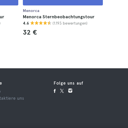
Menorca
Menorca
ur
Menorca Sternbeobachtungstour
Menorca 
)
(1.193 bewertungen)
4.6
Mittages
4.8
32 €
55 €
fe
Folge uns auf
e
taktiere uns