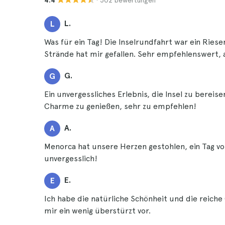
4.4
L.
L
Was für ein Tag! Die Inselrundfahrt war ein Ri
Strände hat mir gefallen. Sehr empfehlenswert,
G.
G
Ein unvergessliches Erlebnis, die Insel zu bereis
Charme zu genießen, sehr zu empfehlen!
A.
A
Menorca hat unsere Herzen gestohlen, ein Tag vo
unvergesslich!
E.
E
Ich habe die natürliche Schönheit und die reiche
mir ein wenig überstürzt vor.