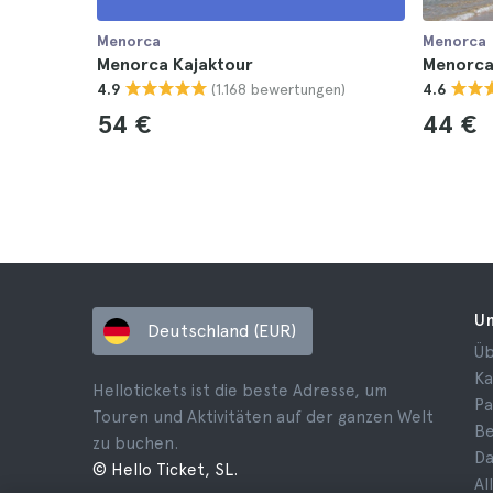
Menorca
Menorca
Menorca Kajaktour
Menorca
(1.168 bewertungen)
4.9
4.6
54 €
44 €
U
Deutschland (EUR)
Üb
Ka
Hellotickets ist die beste Adresse, um
Pa
Touren und Aktivitäten auf der ganzen Welt
B
zu buchen.
Da
© Hello Ticket, SL.
Al