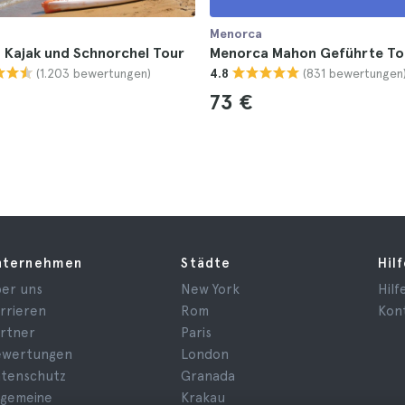
Menorca
 Kajak und Schnorchel Tour
Menorca Mahon Geführte To
(1.203 bewertungen)
(831 bewertungen
4.8
73 €
nternehmen
Städte
Hil
er uns
New York
Hilf
rrieren
Rom
Kon
rtner
Paris
ewertungen
London
tenschutz
Granada
lgemeine
Krakau