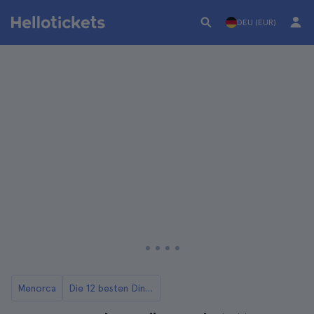
DEU (EUR)
Menorca
Die 12 besten Dinge, die man auf Menorca tun kann