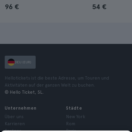
96 €
54 €
DEU (EUR)
Hellotickets ist die beste Adresse, um Touren und
Aktivitäten auf der ganzen Welt zu buchen.
© Hello Ticket, SL.
Unternehmen
Städte
Über uns
New York
Karrieren
Rom
Partner
Paris