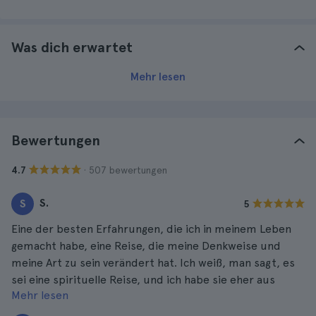
Was dich erwartet
Mehr lesen
Bewertungen
· 507 bewertungen
4.7
S.
S
5
Eine der besten Erfahrungen, die ich in meinem Leben
gemacht habe, eine Reise, die meine Denkweise und
meine Art zu sein verändert hat. Ich weiß, man sagt, es
sei eine spirituelle Reise, und ich habe sie eher aus
Mehr lesen
Neugierde und Sehnsucht gemacht, aber mein Leben
hat sich nach der Reise verändert.