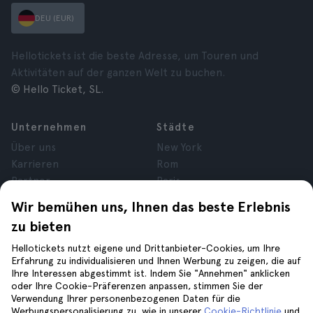
DEU (EUR)
Hellotickets ist die beste Adresse, um Touren und
Aktivitäten auf der ganzen Welt zu buchen.
© Hello Ticket, SL.
Unternehmen
Städte
Über uns
New York
Karrieren
Rom
Partner
Paris
Bewertungen
London
Wir bemühen uns, Ihnen das beste Erlebnis
Datenschutz
Granada
zu bieten
Allgemeine
Krakau
Geschäftsbedingungen
Teneriffa
Hellotickets nutzt eigene und Drittanbieter-Cookies, um Ihre
Erfahrung zu individualisieren und Ihnen Werbung zu zeigen, die auf
Cookies
Ihre Interessen abgestimmt ist. Indem Sie "Annehmen" anklicken
Impressum
oder Ihre Cookie-Präferenzen anpassen, stimmen Sie der
Verwendung Ihrer personenbezogenen Daten für die
Werbungspersonalisierung zu, wie in unserer
Cookie-Richtlinie
und